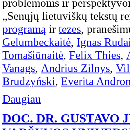
problemoms ir perspektyvoms
„Senųjų lietuviškų tekstų 
programą
ir
tezes
, pranešim
Gelumbeckaitė
,
Ignas Rudai
Tomašiūnaitė
,
Felix Thies
,
Vanags
,
Andrius Zilnys
,
Vi
Brudzyński
,
Everita Andro
Daugiau
DOC. DR. GUSTAVO 