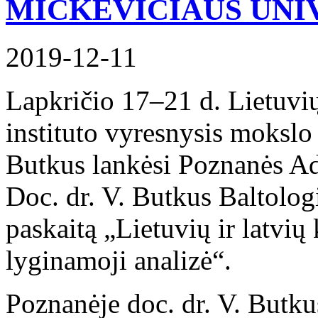
MICKEVIČIAUS UNI
2019-12-11
Lapkričio 17–21 d. Lietuvių 
instituto vyresnysis mokslo
Butkus lankėsi Poznanės Ad
Doc. dr. V. Butkus Baltolog
paskaitą „Lietuvių ir latvių
lyginamoji analizė“.
Poznanėje doc. dr. V. Butk