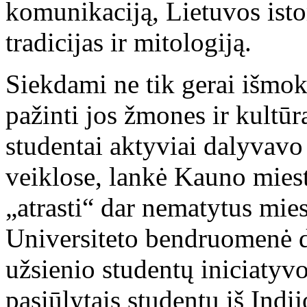
komunikaciją, Lietuvos istori
tradicijas ir mitologiją.
Siekdami ne tik gerai išmokt
pažinti jos žmones ir kultūr
studentai aktyviai dalyvavo
veiklose, lankė Kauno miesto
„atrasti“ dar nematytus mies
Universiteto bendruomenė dž
užsienio studentų iniciatyv
pasiūlytais studentų iš Indij