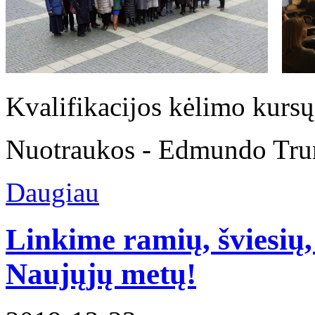
Kvalifikacijos kėlimo kursų
Nuotraukos - Edmundo Tr
Daugiau
Linkime ramių, šviesių,
Naujųjų metų!