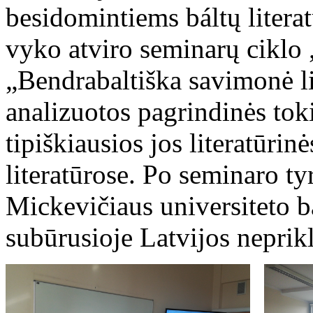
besidomintiems báltų literat
vyko atviro seminarų ciklo
„Bendrabaltiška savimonė lit
analizuotos pagrindinės tok
tipiškiausios jos literatūrinė
literatūrose. Po seminaro 
Mickevičiaus universiteto ba
subūrusioje Latvijos nepri