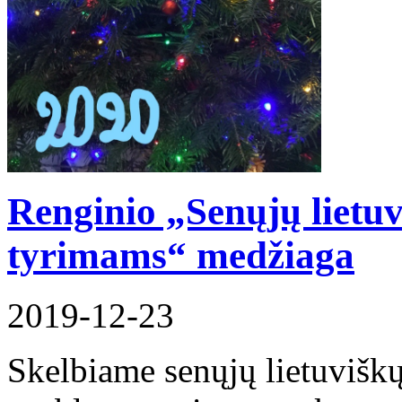
Renginio „Senųjų lietu
tyrimams“ medžiaga
2019-12-23
Skelbiame senųjų lietuvišk