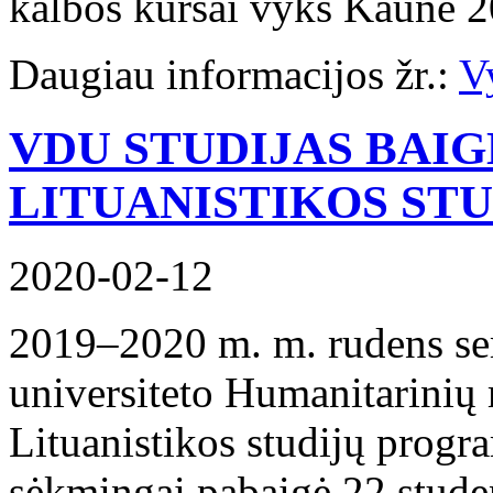
kalbos kursai vyks Kaune 2
Daugiau informacijos žr.:
Vy
VDU STUDIJAS BAIG
LITUANISTIKOS ST
2020-02-12
2019–2020 m. m. rudens se
universiteto Humanitarinių 
Lituanistikos studijų progr
sėkmingai pabaigė 22 studen