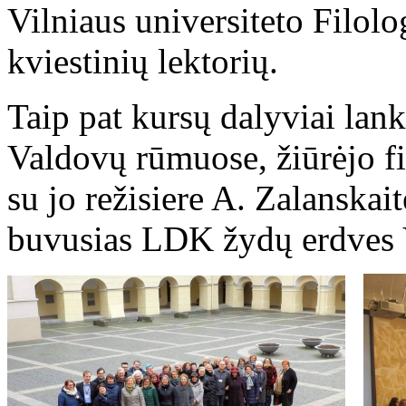
Vilniaus universiteto Filolo
kviestinių lektorių.
Taip pat kursų dalyviai lan
Valdovų rūmuose, žiūrėjo f
su jo režisiere A. Zalanskai
buvusias LDK žydų erdves Vi