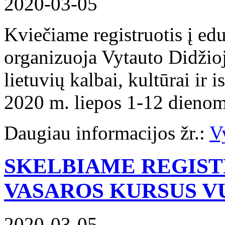
2020-03-05
Kviečiame registruotis į ed
organizuoja Vytauto Didžiojo
lietuvių kalbai, kultūrai ir i
2020 m. liepos 1-12 dienom
Daugiau informacijos žr.:
Vy
SKELBIAME REGIST
VASAROS KURSUS V
2020-03-05