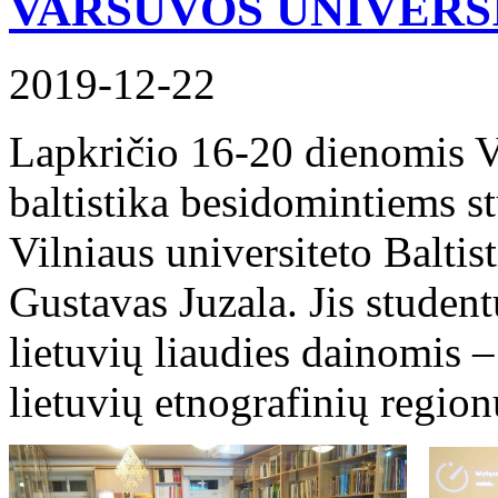
VARŠUVOS UNIVERS
2019-12-22
Lapkričio 16-20 dienomis Va
baltistika besidomintiems s
Vilniaus universiteto Baltis
Gustavas Juzala. Jis studen
lietuvių liaudies dainomis 
lietuvių etnografinių regio