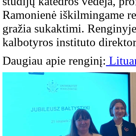
studijų katedros vedėja, pr
Ramonienė iškilmingame re
gražia sukaktimi. Renginyj
kalbotyros instituto direkto
Daugiau apie renginį:
Lituan