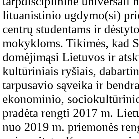
tarpdisciplininė universali 
lituanistinio ugdymo(si) pri
centrų studentams ir dėstyt
mokykloms. Tikimės, kad S
domėjimąsi Lietuvos ir atskir
kultūriniais ryšiais, dabarti
tarpusavio sąveika ir bendra
ekonominio, sociokultūrini
pradėta rengti 2017 m. Liet
nuo 2019 m. priemonės reng