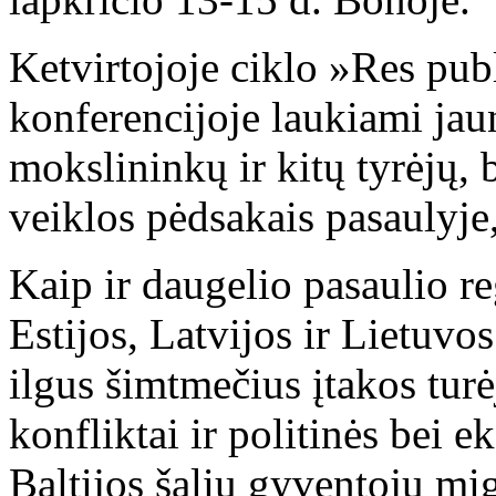
Ketvirtojoje ciklo »Res publ
konferencijoje laukiami ja
mokslininkų ir kitų tyrėjų, 
veiklos pėdsakais pasaulyje
Kaip ir daugelio pasaulio re
Estijos, Latvijos ir Lietuvos 
ilgus šimtmečius įtakos turė
konfliktai ir politinės bei 
Baltijos šalių gyventojų mig