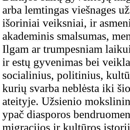
arba lemtingas viešnages už
išoriniai veiksniai, ir asmen
akademinis smalsumas, menin
Ilgam ar trumpesniam laikui 
ir estų gyvenimas bei veikl
socialinius, politinius, kult
kurių svarba neblėsta iki šio
ateityje. Užsienio mokslini
ypač diasporos bendruomeni
migracijos ir kultūros istor