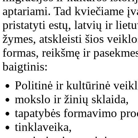
aptariami. Tad kviečiame įva
pristatyti estų, latvių ir lie
žymes, atskleisti šios veiklo
formas, reikšmę ir pasekme
baigtinis:
Politinė ir kultūrinė veikl
mokslo ir žinių sklaida,
tapatybės formavimo proc
tinklaveika,