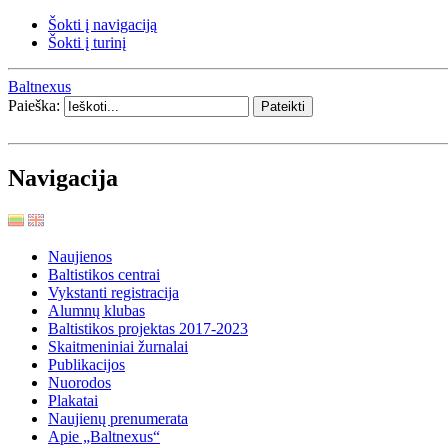
Šokti į navigaciją
Šokti į turinį
Baltnexus
Paieška:
Navigacija
Naujienos
Baltistikos centrai
Vykstanti registracija
Alumnų klubas
Baltistikos projektas 2017-2023
Skaitmeniniai žurnalai
Publikacijos
Nuorodos
Plakatai
Naujienų prenumerata
Apie „Baltnexus“