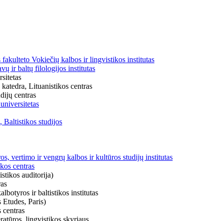
fakulteto Vokiečių kalbos ir lingvistikos institutas
 ir baltų filologijos institutas
sitetas
 katedra, Lituanistikos centras
udijų centras
universitetas
 Baltistikos studijos
s, vertimo ir vengrų kalbos ir kultūros studijų institutas
ikos centras
stikos auditorija)
ras
botyros ir baltistikos institutas
 Etudes, Paris)
s centras
eratūros, lingvistikos skyriaus