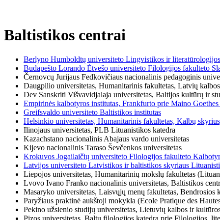
Baltistikos centrai
Berlyno Humboldtų universiteto Lingvistikos ir literatūrologijos 
Budapešto Lorando Ėtvešo universiteto Filologijos fakulteto Slavų
Černovcų Jurijaus Fedkovičiaus nacionalinis pedagoginis univer
Daugpilio universitetas, Humanitarinis fakultetas, Latvių kalbos
Dev Sanskriti Višvavidjalaja universitetas, Baltijos kultūrų ir st
Empirinės kalbotyros institutas, Frankfurto prie Maino Goethes 
Greifsvaldo universiteto Baltistikos institutas
Helsinkio universitetas, Humanitarinis fakultetas, Kalbų skyrius,
Ilinojaus universitetas, PLB Lituanistikos katedra
Kazachstano nacionalinis Abajaus vardo universitetas
Kijevo nacionalinis Taraso Ševčenkos universitetas
Krokuvos Jogailaičių universiteto Filologijos fakulteto Kalbotyro
Latvijos universiteto Latvistikos ir baltistikos skyriaus Lituanist
Liepojos universitetas, Humanitarinių mokslų fakultetas (Lituani
Lvovo Ivano Franko nacionalinis universitetas, Baltistikos cent
Masaryko universitetas, Laisvųjų menų fakultetas, Bendrosios kal
Paryžiaus praktinė aukštoji mokykla (Ecole Pratique des Hautes
Pekino užsienio studijų universitetas, Lietuvių kalbos ir kultūro
Pizos universitetas, Baltų filologijos katedra prie Filologijos, lit