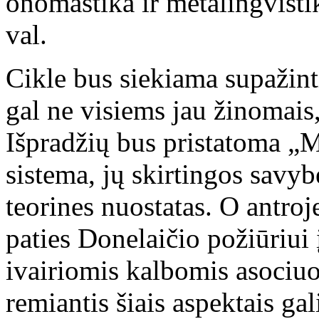
onomastika ir metalingvistik
val.
Cikle bus siekiama supažint
gal ne visiems jau žinomais,
Išpradžių bus pristatoma „M
sistema, jų skirtingos savyb
teorines nuostatas. O antro
paties Donelaičio požiūriui 
ivairiomis kalbomis asociuo
remiantis šiais aspektais g