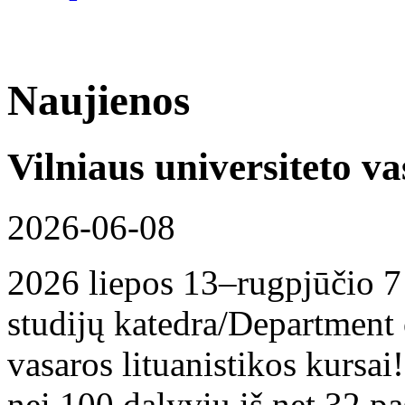
Naujienos
Vilniaus universiteto va
2026-06-08
2026 liepos 13–rugpjūčio 7 d
studijų katedra/Department 
vasaros lituanistikos kursa
nei 100 dalyvių iš net 32 pa