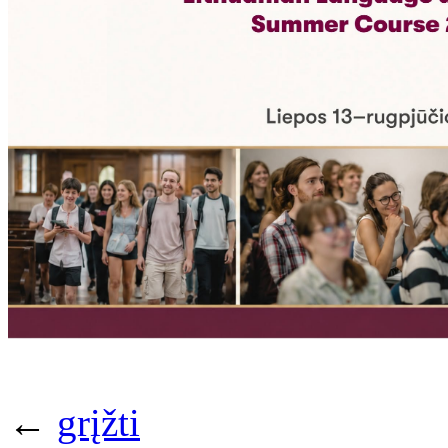
←
grįžti