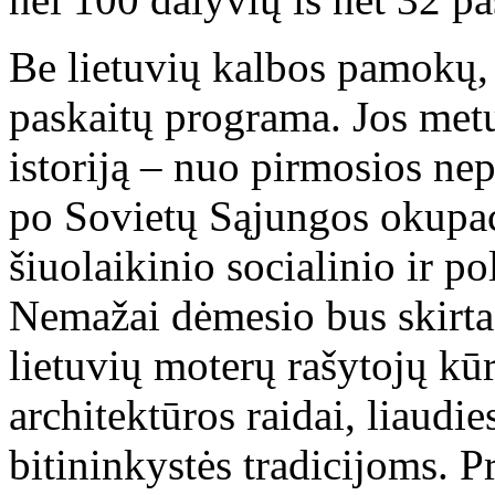
Be lietuvių kalbos pamokų, 
paskaitų programa. Jos metu
istoriją – nuo pirmosios ne
po Sovietų Sąjungos okupaci
šiuolaikinio socialinio ir p
Nemažai dėmesio bus skirta 
lietuvių moterų rašytojų kūr
architektūros raidai, liaud
bitininkystės tradicijoms. P