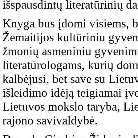
išspausdintų literatūrinių da
Knyga bus įdomi visiems, 
Žemaitijos kultūriniu gyven
žmonių asmeniniu gyvenimu,
literatūrologams, kurių dom
kalbėjusi, bet save su Lietu
išleidimo idėją teigiamai įv
Lietuvos mokslo taryba, Li
rajono savivaldybė.