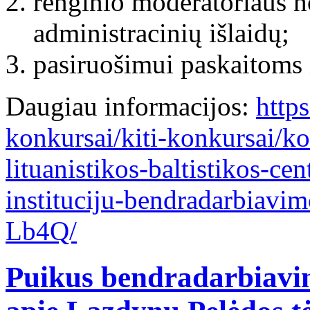
renginio moderatoriaus ho
administracinių išlaidų;
pasiruošimui paskaitoms 
Daugiau informacijos:
https
konkursai/kiti-konkursai/ko
lituanistikos-baltistikos-cen
instituciju-bendradarbiavi
Lb4Q/
Puikus bendradarbiavim