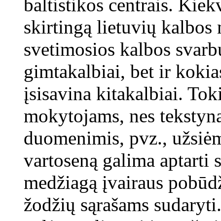
baltistikos centrais. Kiek
skirtingą lietuvių kalbo
svetimosios kalbos svarbu
gimtakalbiai, bet ir koki
įsisavina kitakalbiai. To
mokytojams, nes tekstyna
duomenimis, pvz., užsiėm
vartoseną galima aptarti 
medžiagą įvairaus pobūdž
žodžių sąrašams sudaryti