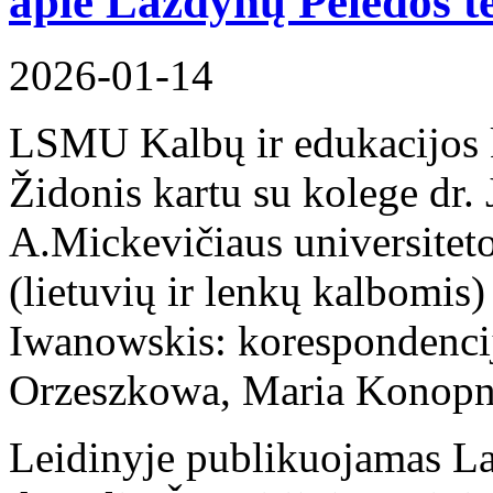
apie Lazdynų Pelėdos t
2026-01-14
LSMU Kalbų ir edukacijos k
Židonis kartu su kolege dr.
A.Mickevičiaus universiteto
(lietuvių ir lenkų kalbomis
Iwanowskis: korespondencija
Orzeszkowa, Maria Konopn
Leidinyje publikuojamas La