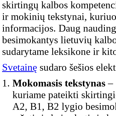
skirtingų kalbos kompetenc
ir mokinių tekstynai, kuriuo
informacijos. Daug naudingo
besimokantys lietuvių kalbo
sudarytame leksikone ir kit
Svetainę
sudaro šešios ele
Mokomasis tekstynas
– 
kuriame pateikti skirting
A2, B1, B2 lygio besimok