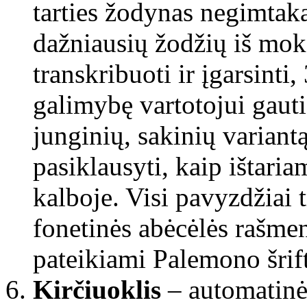
tarties žodynas negimtaka
dažniausių žodžių iš moko
transkribuoti ir įgarsinti,
galimybę vartotojui gauti
junginių, sakinių variant
pasiklausyti, kaip ištaria
kalboje. Visi pavyzdžiai 
fonetinės abėcėlės rašmen
pateikiami Palemono šrif
Kirčiuoklis
– automatinė