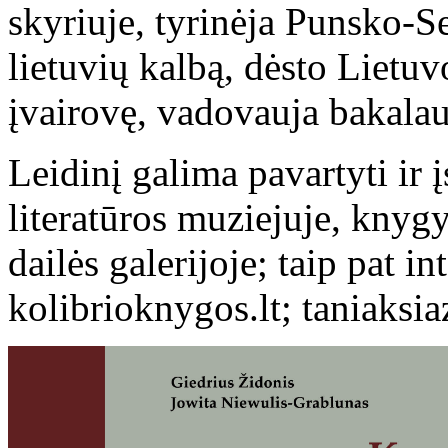
skyriuje, tyrinėja Punsko-S
lietuvių kalbą, dėsto Lietuv
įvairovę, vadovauja bakala
Leidinį galima pavartyti ir 
literatūros muziejuje, knygy
dailės galerijoje; taip pat i
kolibrioknygos.lt; taniaksia