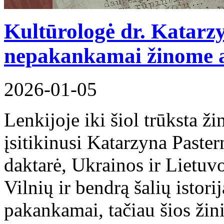
Kultūrologė dr. Katarz
nepakankamai žinome a
2026-01-05
Lenkijoje iki šiol trūksta ži
įsitikinusi Katarzyna Paste
daktarė, Ukrainos ir Lietuvo
Vilnių ir bendrą šalių istor
pakankamai, tačiau šios žin