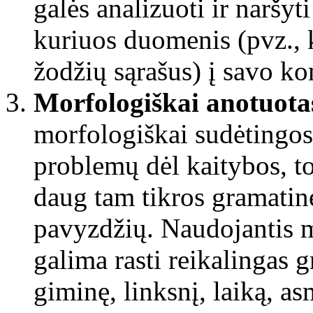
galės analizuoti ir naršyti
kuriuos duomenis (pvz., 
žodžių sąrašus) į savo ko
Morfologiškai anotuota
morfologiškai sudėtingos
problemų dėl kaitybos, to
daug tam tikros gramatin
pavyzdžių. Naudojantis m
galima rasti reikalingas g
giminę, linksnį, laiką, as