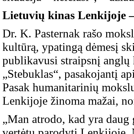
Lietuvių kinas Lenkijoje –
Dr. K. Pasternak rašo moksli
kultūrą, ypatingą dėmesį sk
publikavusi straipsnį anglų 
„Stebuklas“, pasakojantį api
Pasak humanitarinių mokslų 
Lenkijoje žinoma mažai, nor
„Man atrodo, kad yra daug g
vertėtų parodyti Lenkijoje.