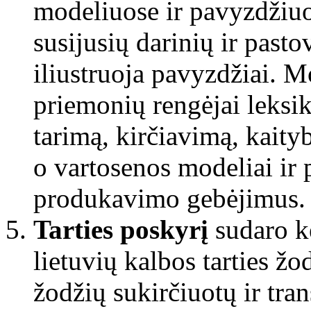
modeliuose ir pavyzdžiuos
susijusių darinių ir past
iliustruoja pavyzdžiai. 
priemonių rengėjai leksik
tarimą, kirčiavimą, kaityb
o vartosenos modeliai ir 
produkavimo gebėjimus.
Tarties poskyrį
sudaro ke
lietuvių kalbos tarties žo
žodžių sukirčiuotų ir tra