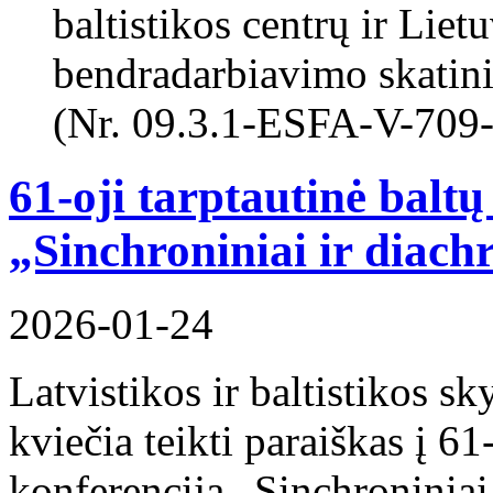
baltistikos centrų ir Liet
bendradarbiavimo skatin
(Nr. 09.3.1-ESFA-V-709
61-oji tarptautinė balt
„Sinchroniniai ir diach
2026-01-24
Latvistikos ir baltistikos s
kviečia teikti paraiškas į 61
konferenciją „Sinchroniniai 