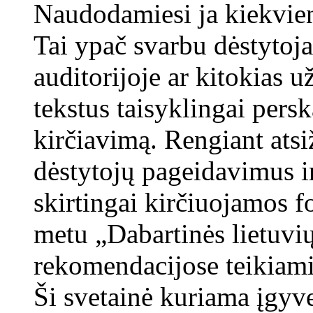
Naudodamiesi ja kiekvienas
Tai ypač svarbu dėstytoja
auditorijoje ar kitokias 
tekstus taisyklingai persk
kirčiavimą. Rengiant atsi
dėstytojų pageidavimus i
skirtingai kirčiuojamos fo
metu „Dabartinės lietuv
rekomendacijose teikiami
Ši svetainė kuriama įgyv