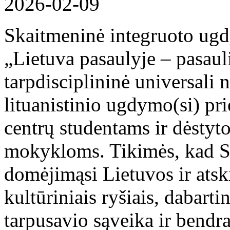
2026-02-09
Skaitmeninė integruoto ug
„Lietuva pasaulyje – pasauli
tarpdisciplininė universali 
lituanistinio ugdymo(si) pri
centrų studentams ir dėstyt
mokykloms. Tikimės, kad S
domėjimąsi Lietuvos ir atskir
kultūriniais ryšiais, dabarti
tarpusavio sąveika ir bendra