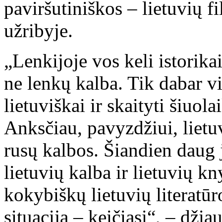
paviršutiniškos – lietuvių f
užribyje.
„Lenkijoje vos keli istorikai
ne lenkų kalba. Tik dabar v
lietuviškai ir skaityti šiuol
Anksčiau, pavyzdžiui, liet
rusų kalbos. Šiandien daug 
lietuvių kalba ir lietuvių 
kokybiškų lietuvių literatūr
situacija – keičiasi“, – dži