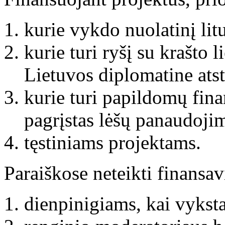
kurie vykdo nuolatinį lit
kurie turi ryšį su krašto 
Lietuvos diplomatine ats
kurie turi papildomų finan
pagrįstas lėšų panaudoji
tęstiniams projektams.
Paraiškose neteikti finansa
dienpinigiams, kai vykst