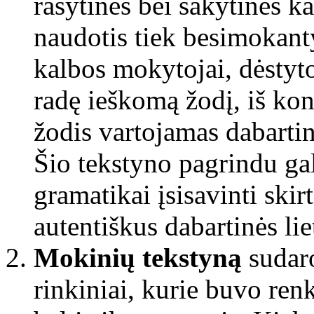
rašytinės bei sakytinės ka
naudotis tiek besimokanty
kalbos mokytojai, dėstyto
radę ieškomą žodį, iš kont
žodis vartojamas dabartinė
Šio tekstyno pagrindu gali
gramatikai įsisavinti skir
autentiškus dabartinės li
Mokinių tekstyną
sudaro
rinkiniai, kurie buvo re