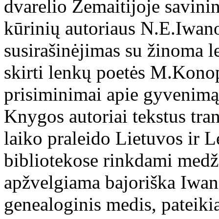
dvarelio Žemaitijoje savinin
kūrinių autoriaus N.E.Iwa
susirašinėjimas su žinoma 
skirti lenkų poetės M.Konopn
prisiminimai apie gyvenimą
Knygos autoriai tekstus tran
laiko praleido Lietuvos ir 
bibliotekose rinkdami medži
apžvelgiama bajoriška Iwan
genealoginis medis, patei