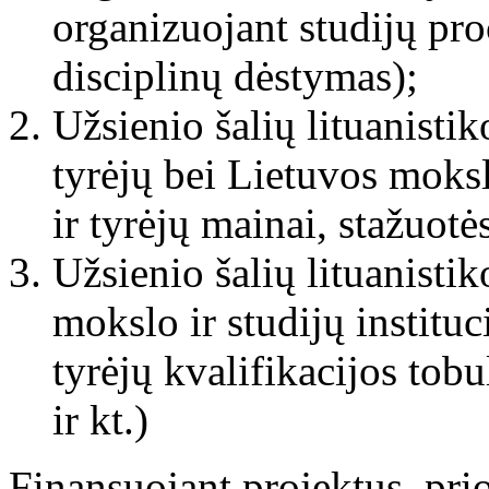
organizuojant studijų proc
disciplinų dėstymas);
Užsienio šalių lituanistik
tyrėjų bei Lietuvos mokslo
ir tyrėjų mainai, stažuotės
Užsienio šalių lituanistik
mokslo ir studijų instituc
tyrėjų kvalifikacijos tob
ir kt.)
Finansuojant projektus, prio